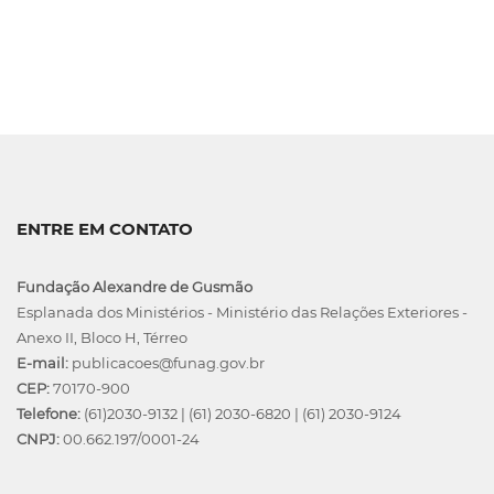
ENTRE EM CONTATO
Fundação Alexandre de Gusmão
Esplanada dos Ministérios - Ministério das Relações Exteriores -
Anexo II, Bloco H, Térreo
E-mail:
publicacoes@funag.gov.br
CEP:
70170-900
Telefone:
(61)2030-9132
|
(61) 2030-6820
|
(61) 2030-9124
CNPJ:
00.662.197/0001-24