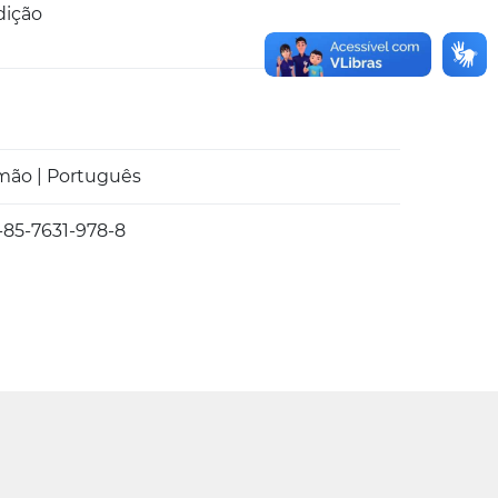
dição
mão | Português
-85-7631-978-8