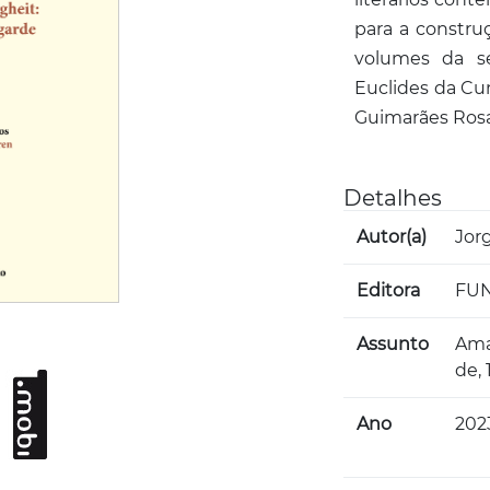
para a constru
volumes da sé
Euclides da Cu
Guimarães Rosa
Detalhes
Autor(a)
Jor
Editora
FUN
Assunto
Ama
de,
Ano
202