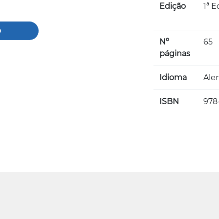
Edição
1ª E
o
Nº
65
páginas
Idioma
Ale
ISBN
978