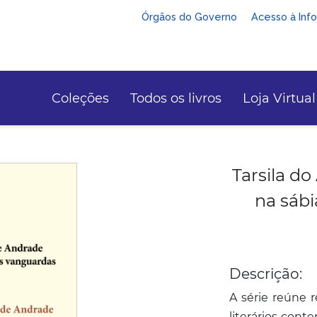
Órgãos do Governo
Acesso à Inf
Coleções
Todos os livros
Loja Virtual
Tarsila d
na sábi
Descrição:
A série reúne r
literários con