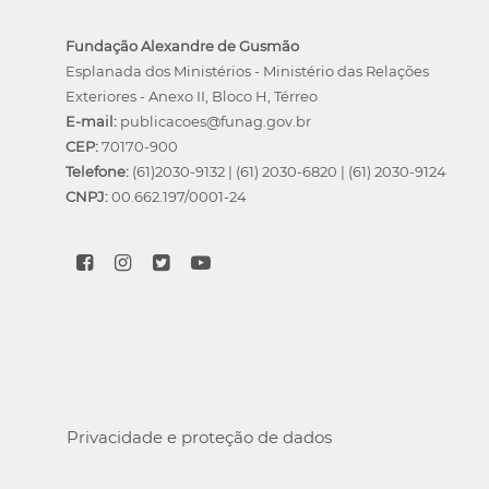
Fundação Alexandre de Gusmão
Esplanada dos Ministérios - Ministério das Relações
Exteriores - Anexo II, Bloco H, Térreo
E-mail:
publicacoes@funag.gov.br
CEP:
70170-900
Telefone:
(61)2030-9132
|
(61) 2030-6820
|
(61) 2030-9124
CNPJ:
00.662.197/0001-24
Privacidade e proteção de dados