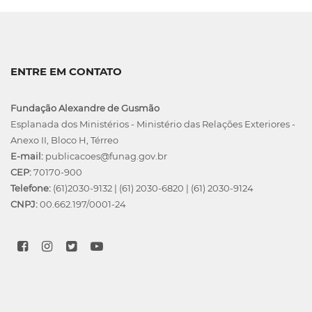
ENTRE EM CONTATO
Fundação Alexandre de Gusmão
Esplanada dos Ministérios - Ministério das Relações Exteriores -
Anexo II, Bloco H, Térreo
E-mail:
publicacoes@funag.gov.br
CEP:
70170-900
Telefone:
(61)2030-9132
|
(61) 2030-6820
|
(61) 2030-9124
CNPJ:
00.662.197/0001-24