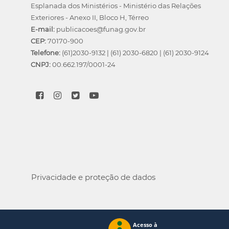
Esplanada dos Ministérios - Ministério das Relações
Exteriores - Anexo II, Bloco H, Térreo
E-mail:
publicacoes@funag.gov.br
CEP:
70170-900
Telefone:
(61)2030-9132
|
(61) 2030-6820
|
(61) 2030-9124
CNPJ:
00.662.197/0001-24
Privacidade e proteção de dados