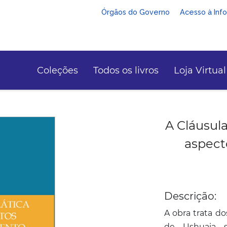
Órgãos do Governo
Acesso à Inf
Coleções
Todos os livros
Loja Virtual
A Cláusul
aspect
Descrição:
A obra trata do
de Ushuaia 