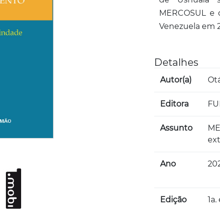
MERCOSUL e de
Venezuela em 2
Detalhes
Autor(a)
Ot
Editora
FU
Assunto
ME
ext
Ano
20
Edição
1a.