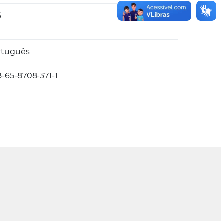
6
rtuguês
8-65-8708-371-1