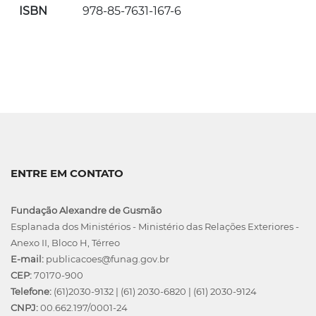
ISBN
978-85-7631-167-6
ENTRE EM CONTATO
Fundação Alexandre de Gusmão
Esplanada dos Ministérios - Ministério das Relações Exteriores -
Anexo II, Bloco H, Térreo
E-mail:
publicacoes@funag.gov.br
CEP:
70170-900
Telefone:
(61)2030-9132
|
(61) 2030-6820
|
(61) 2030-9124
CNPJ:
00.662.197/0001-24