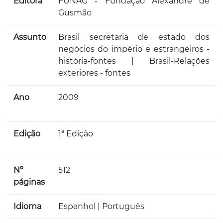
Editora
FUNAG - Fundação Alexandre de
Gusmão
Assunto
Brasil secretaria de estado dos
negócios do império e estrangeiros -
história-fontes | Brasil-Relações
exteriores - fontes
Ano
2009
Edição
1ª Edição
Nº
512
páginas
Idioma
Espanhol | Português