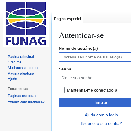
Página especial
Autenticar-se
Nome de usuário(a)
Ir
Ir
para
para
Página principal
navegação
pesquisar
Créditos
Mudanças recentes
Senha
Página aleatória
Ajuda
Ferramentas
Mantenha-me conectado(a)
Páginas especiais
Versão para impressão
Entrar
Ajuda com o login
Esqueceu sua senha?